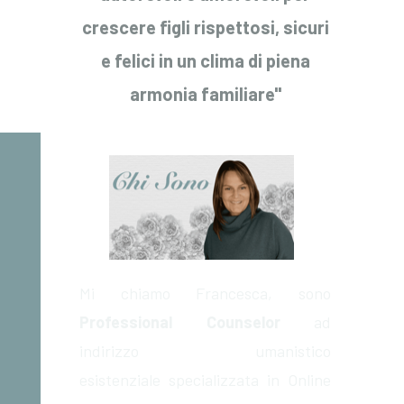
crescere figli rispettosi, sicuri
e felici in un clima di piena
armonia familiare
"
Mi chiamo Francesca, sono
Professional Counselor
ad
indirizzo umanistico
esistenziale specializzata in Online